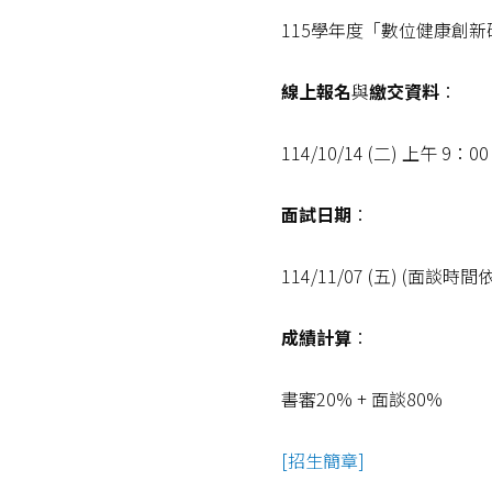
115學年度「數位健康創新碩
線上報名
與
繳交資料
：
114/10/14 (二) 上午 9：0
面試日期
：
114/11/07 (五) (面
成績計算
：
書審20% + 面談80%
[招生簡章]