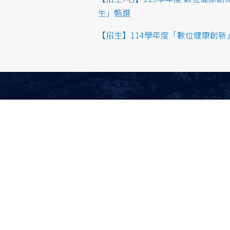
生」甄選
【招生】114學年度「數位健康創新
News
About us
Latest News
About
Activities
Teachers
Honor
Map
Contact