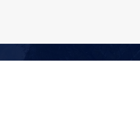
. 100, Sec. 1, Jingmao Rd., Beitun Dist.,
ity
053366 分機1819
033108